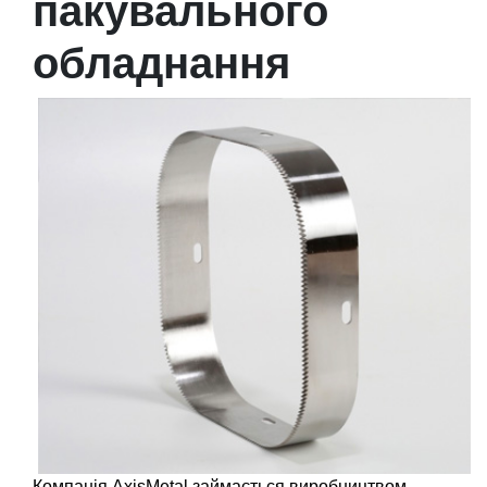
пакувального
обладнання
Компанія AxisMetal займається виробництвом